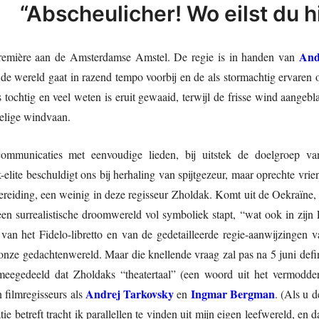
“Abscheulicher! Wo eilst du h
And
remière aan de Amsterdamse Amstel. De regie is in handen van
de wereld gaat in razend tempo voorbij en de als stormachtig ervaren
 tochtig en veel weten is eruit gewaaid, terwijl de frisse wind aange
oelige windvaan.
ommunicaties met eenvoudige lieden, bij uitstek de doelgroep v
ite beschuldigt ons bij herhaling van spijtgezeur, maar oprechte vrie
bereiding, een weinig in deze regisseur Zholdak. Komt uit de Oekraïne
 een surrealistische droomwereld vol symboliek stapt, “wat ook in zijn 
van het Fidelo-libretto en van de gedetailleerde regie-aanwijzingen v
 onze gedachtenwereld. Maar die knellende vraag zal pas na 5 juni def
egedeeld dat Zholdaks “theatertaal” (een woord uit het vermodderd
Andrej Tarkovsky
Ingmar Bergman
 filmregisseurs als
en
. (Als u d
tie betreft tracht ik parallellen te vinden uit mijn eigen leefwereld, en