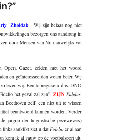
in?”
riy Zholdak
.
Wij zijn helaas nog niet
 ontwikkelingen bezorgen ons aandrang in
blazen door Mensen van Nu nauwelijks vat
an Opera Gazet, zelden met het woord
nden en geïnteresseerden weten beter. Wij
, zo lezen wij. Een topregisseur dus. DNO
ZIJN
Fidelio het geval zal zijn”.
Fidelio
!
an Beethoven zelf, een niet uit te wissen
initief beantwoord kunnen worden. Verder
e jargon der linguïstische pezewevers)
e links aanklikt ziet u dat
Fidelio
er al aan
 dan kom ik al gauw op de voetbalsport uit.