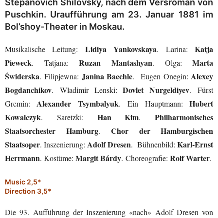
Stepanovich Shilovsky, nach dem Versroman von
Puschkin. Uraufführung am 23. Januar 1881 im
Bol’shoy-Theater in Moskau.
Lidiya Yankovskaya
Katja
Musikalische Leitung:
. Larina:
Pieweck
Ruzan Mantashyan
Marta
. Tatjana:
. Olga:
Świderska
Janina Baechle
Alexey
. Filipjewna:
. Eugen Onegin:
Bogdanchikov
Dovlet Nurgeldiyev
. Wladimir Lenski:
. Fürst
Alexander Tsymbalyuk
Hubert
Gremin:
. Ein Hauptmann:
Kowalczyk
Han Kim
Philharmonisches
. Saretzki:
.
Staatsorchester Hamburg
Chor der Hamburgischen
.
Staatsoper
Adolf Dresen
Karl-Ernst
. Inszenierung:
. Bühnenbild:
Herrmann
Margit Bárdy
Rolf Warter
. Kostüme:
. Choreografie:
.
Music 2,5*
Direction 3,5*
Die 93. Aufführung der Inszenierung «nach» Adolf Dresen von