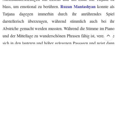
Ruzan Mantashyan
blass, um emotional zu berühren.
konnte als
Tatjana dagegen immerhin durch ihr anrührendes Spiel
darstellerisch überzeugen, während stimmlich auch bei ihr
Abstriche gemacht werden mussten. Während die Stimme im Piano
und der Mittellage zu wunderschönen Phrasen fähig ist, verengt sie
sich in den lauteren und höher gelegenen Passagen und neigt dann
zur Schrille, worunter vor allem die emotionalen Ausbrüche der
Dovlet Nurgeldiven
zentralen Briefszene litten.
bewältigt den
Dichter Wladimir Lenski mit sauber geführtem Tenor, war jedoch
vom Timbre her für die Rolle zu hell. Seine grosse von
Kuda, Kuda
Todesahnungen geprägte Arie «
» gestaltete er jedoch
musikalisch sehr eindringlich und berührend. Rundum
Alexander Tsymbaliuk
ausgezeichnet präsentierte sich
,
hauseigener Star-Bassist der Hamburgischen Staatsoper, mit seinem
an Eleganz und Musikalität kaum zu überbietenden Vortrag der
berühmten Arie des Fürsten Gremin im dritten Akt. Ebenso