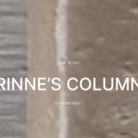
JUNE 18, 2021
RINNE’S COLUMN
by
OPERA GAZET