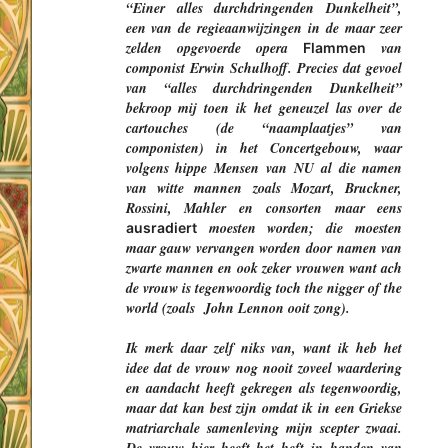
“Einer alles durchdringenden Dunkelheit”,
een van de regieaanwijzingen in de maar zeer
zelden opgevoerde opera
van
Flammen
componist Erwin Schulhoff. Precies dat gevoel
van “alles durchdringenden Dunkelheit”
bekroop mij toen ik het geneuzel las over de
cartouches (de “naamplaatjes” van
componisten) in het Concertgebouw, waar
volgens hippe Mensen van NU al die namen
van witte mannen zoals Mozart, Bruckner,
Rossini, Mahler en consorten maar eens
moesten worden; die moesten
ausradiert
maar gauw vervangen worden door namen van
zwarte mannen en ook zeker vrouwen want ach
de vrouw is tegenwoordig toch the nigger of the
world (zoals John Lennon ooit zong).
Ik merk daar zelf niks van, want ik heb het
idee dat de vrouw nog nooit zoveel waardering
en aandacht heeft gekregen als tegenwoordig,
maar dat kan best zijn omdat ik in een Griekse
matriarchale samenleving mijn scepter zwaai.