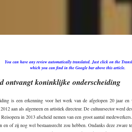
You can have any review automatically translated. Just click on the Transl
which you can find in the Google bar above this article.
d ontvangt koninklijke onderscheiding
iding is een erkenning voor het werk van de afgelopen 20 jaar en v
 2012 aan als algemeen en artistiek directeur. De cultuursector werd de
 Reisopera in 2013 afscheid nemen van een groot aantal medewerkers.
n en of zij nog wel bestaansrecht zou hebben. Ondanks deze zware te