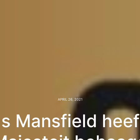
APRIL 26, 2021
s Mansfield heef