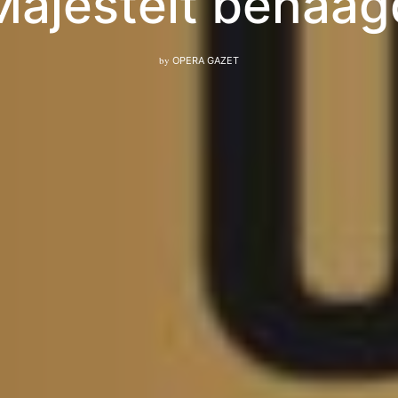
Majesteit behaag
by
OPERA GAZET