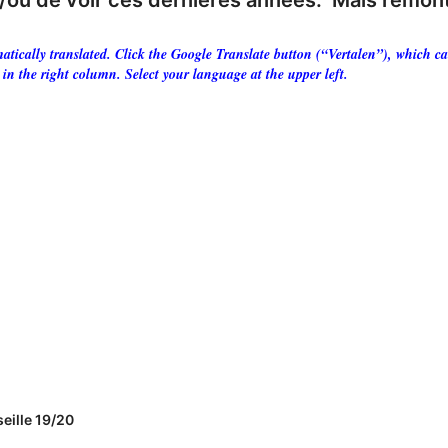
et/ou de voir ces dernières années. Mais remont
tically translated. Click the Google Translate button (“Vertalen”), which can
 in the right column. Select your language at the upper left.
eille 19/20