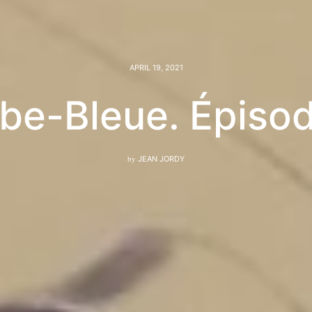
APRIL 19, 2021
be-Bleue. Épisod
by
JEAN JORDY