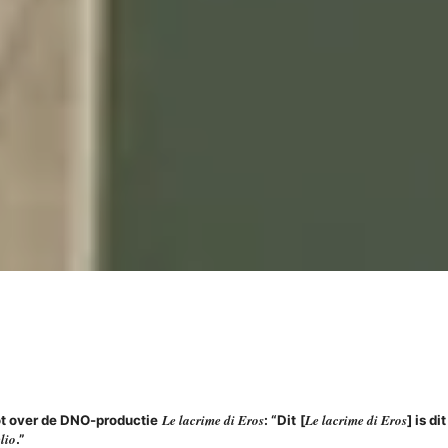
Le lacrime di Eros
Le lacrime di Eros
ot over de DNO-productie
: “Dit [
] is d
lio
.”