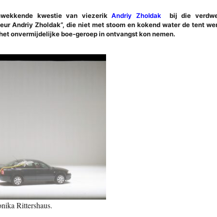
nwekkende kwestie van viezerik
Andriy Zholdak
bij die verdwee
eur Andriy Zholdak”, die niet met stoom en kokend water de tent wer
d het onvermijdelijke boe-geroep in ontvangst kon nemen.
nika Rittershaus.