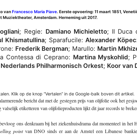
to van
Francesco Maria Piave
. Eerste opvoering: 11 maart 1851, Veneti
et Muziektheater, Amsterdam. Herneming uit 2017.
ogliani
; Regie:
Damiano Michieletto
; Il Duca
ul Khismatullina
; Sparafucile:
Alexander Köpec
erone:
Frederik Bergman
; Marullo:
Martin Mkhiz
La Contessa di Ceprano:
Martina Myskohlid
; 
;
Nederlands Philharmonisch Orkest
;
Koor van 
alen. Klik op de knop “Vertalen” in de Google-balk boven dit artikel.
alarmerende bericht dat met de gestegen prijs van olijfolie ook het gesj
alselijk etiketteren van olijfolieproducten lijkt dit jaar records te breke
 bevloog ons denkraam bij het ziekenhuisdrama dat momenteel in het
elling point
van DNO sinds er aan de Amstel een Libanese bankiers