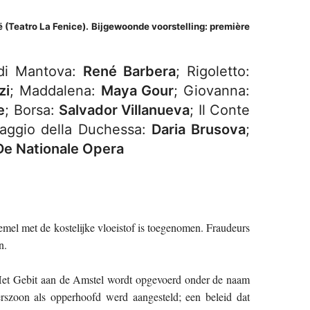
ë (Teatro La Fenice).
Bijgewoonde voorstelling: première
 di Mantova:
René Barbera
; Rigoletto:
zi
; Maddalena:
Maya Gour
; Giovanna:
e
; Borsa:
Salvador Villanueva
; Il Conte
Paggio della Duchessa:
Daria Brusova
;
De Nationale Opera
oemel met de kostelijke vloeistof is toegenomen. Fraudeurs
n.
 Het Gebit aan de Amstel wordt opgevoerd onder de naam
zoon als opperhoofd werd aangesteld; een beleid dat