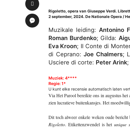
Rigoletto, opera van Giuseppe Verdi.
Libret
2 september, 2024. De Nationale Opera / H
Muzikale leiding:
Antonino F
Roman Burdenko
; Gilda:
Aig
Eva Kroon
; Il Conte di Mont
di Ceprano:
Joe Chalmers
; 
Usciere di corte:
Peter Arink
Muziek: 4****
Regie: 1*
U kunt elke recensie automatisch laten vert
Via Het Parool bereikte ons in augustus het 
zien lucratieve buitenkansjes. Het moedwillig v
Dit toch alweer enkele weken oude bericht
Rigoletto
. Etikettenzwendel is het
unique s